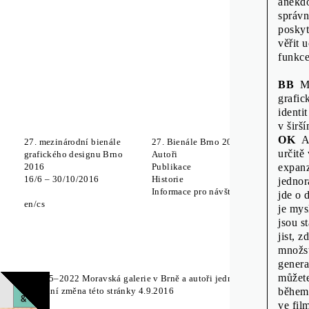
anekdo
správn
poskyt
věřit 
funkce
BB
Mez
grafic
identi
v širš
OK
An
27. mezinárodní bienále
27. Bienále Brno 2016
Meziná
určitě
grafického designu Brno
Autoři
Které z
2016
Publikace
olizova
expanz
16
/
6
–
30
/
10
/
2016
Historie
Soubor
jednor
Informace pro návštěvníky
Zdeněk
jde o 
en
cs
Studov
je mys
jsou s
Off Pr
jist, 
množst
genera
můžete
© 2015–2022 Moravská galerie v Brně a autoři jednotlivých součástí 
Poslední změna této stránky 4.9.2016
během 
ve fil