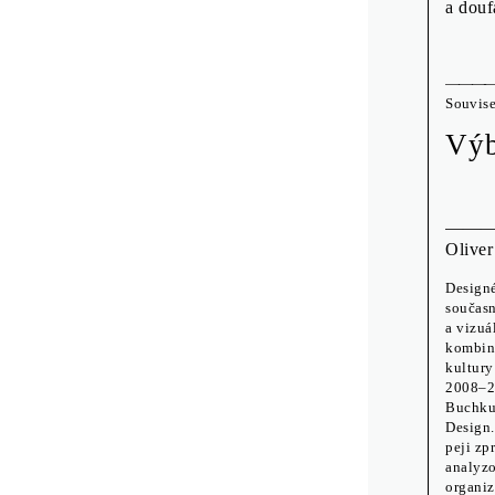
a douf
Souvise
Výb
Oliver
Designé
současn
a vizuá
kombinu
kultury
2008–20
Buchkun
Design.
peji zp
analyzo
organiz