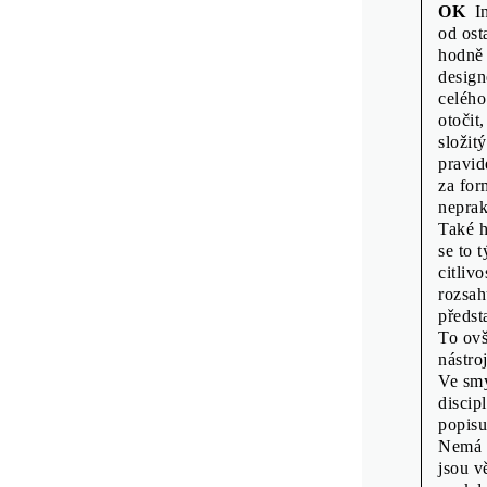
Tisk: Tiskárna 
OK
Ins
Náklad: 2000
od ost
hodně 
vydání
design
Vydala Mor
celého
otočit
složit
pravid
za for
neprak
Také h
se to 
citliv
rozsah
předst
To ovš
nástro
Ve smy
discip
popisu
Nemá s
jsou v