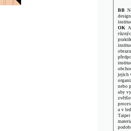
BB
Ned
design
instit
OK
An
různýc
prakti
instit
obrazu
předpo
instit
obchod
jejich
organi
nebo p
aby vy
zvětšo
proces
a v le
Taipei
materi
podobn