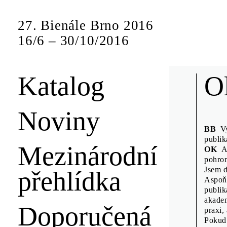
27. Bienále Brno 2016
16
/
6
–
30
/
10
/
2016
Katalog
Nov
O
Noviny
Představení sp
BB
Vyu
sympozia form
publik
Mezinárodní
OK
An
pohrom
Jsem d
přehlídka
Anuschk
Aspoň 
Denisa K
publik
akadem
Design D
Doporučená
praxi,
Emily K
Pokud 