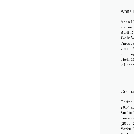
Anna 
Anna Ha
svobodn
Berlíně
škole W
Pracova
v roce 
zaměřuj
přednáš
v Luce
Corin
Corina 
2014 zd
Studio 
pracova
(2007–2
Yorku. 