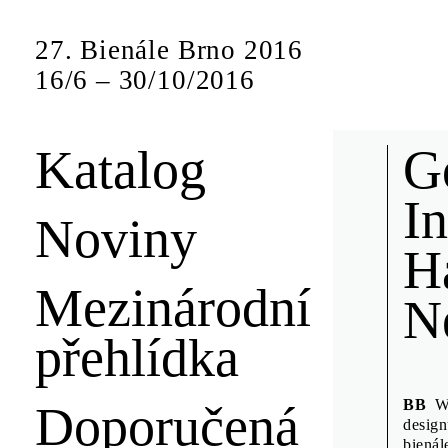
27. Bienále Brno 2016
16
/
6
–
30
/
10
/
2016
Katalog
Nov
G
I
Noviny
H
Představení sp
sympozia form
Mezinárodní
N
přehlídka
Anuschk
Denisa K
Design D
BB
We
Doporučená
design
Emily K
bienál