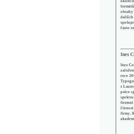
ukončil
formátů
obsahy 
dalších
spolupr
často s
Ines 
Ines Co
založen
roce 20
Typogra
s Laure
práce s
spektru
firemní
činnost
firmy, 
akademi