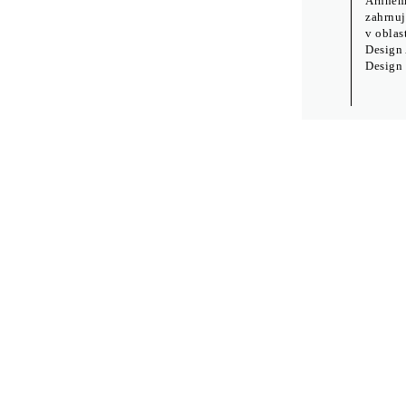
Arnhemu
zahrnuj
v oblas
Design
Design 