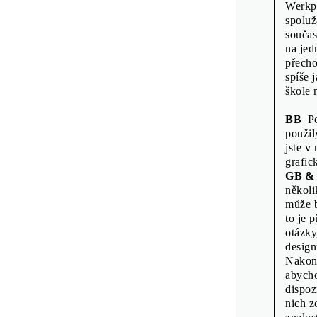
Werkpl
Rostisla
spoluž
Scott Jo
součas
na jed
Shu-Hua 
přecho
Sofie De
spíše 
škole 
Vít Hav
Wayne D
BB
Pož
použil
Wayne D
jste v
Zdeněk Z
grafic
GB &
několi
může b
to je 
TIRÁŽ
otázky
design
Rozhovory a g
Nakone
abycho
Překlady a ja
dispoz
Produkce: Mir
nich z