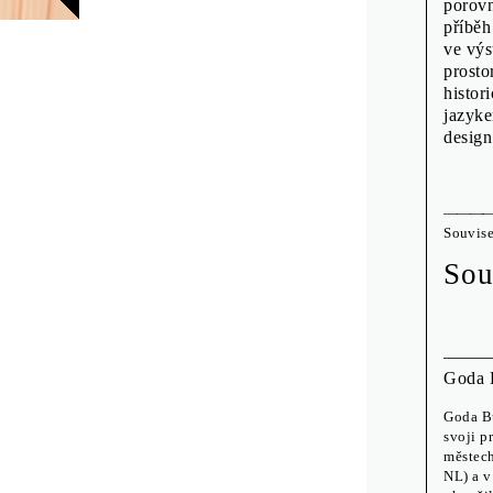
porovn
příběh
ve výs
prosto
histor
jazyke
design
Souvise
Sou
Goda 
Goda Bu
svoji p
městech
NL) a v