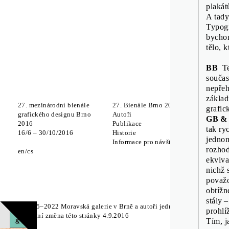
plakát
A tady
Typogr
bychom
tělo, 
BB
Ten
součas
nepřeh
základ
27. mezinárodní bienále
27. Bienále Brno 2016
Meziná
grafic
grafického designu Brno
Autoři
Které z
GB &
2016
Publikace
olizova
tak ry
16
/
6
–
30
/
10
/
2016
Historie
Soubor
jednom
Informace pro návštěvníky
Zdeněk
rozhod
en
cs
Studov
ekviva
Off Pr
nichž 
považo
obtížn
stály 
© 2015–2022 Moravská galerie v Brně a autoři jednotlivých součástí 
prohlí
Poslední změna této stránky 4.9.2016
Tím, j