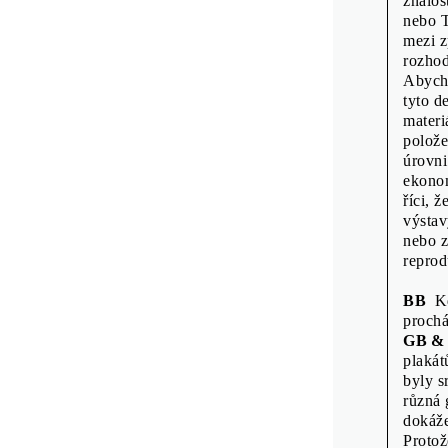
Tisk: Tiskárna 
znalos
Náklad: 2000
nebo T
mezi z
vydání
rozhod
Vydala Mor
Abycho
tyto d
materi
polože
úrovni
ekonom
říci, 
výstav
nebo z
reprod
BB
Kdy
prochá
GB &
plakát
byly s
různá 
dokáže
Protož