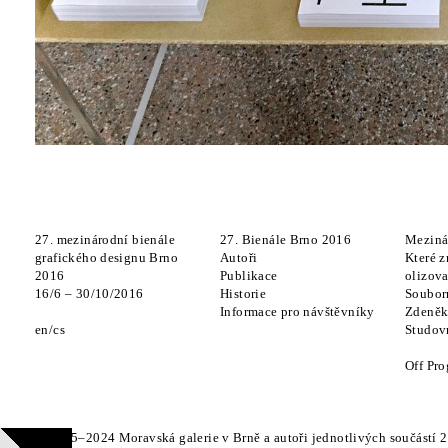
27. mezinárodní bienále
27. Bienále Brno 2016
Meziná
grafického designu Brno
Autoři
Které z
2016
Publikace
olizova
16
/
6
–
30
/
10
/
2016
Historie
Soubor
Informace pro návštěvníky
Zdeněk
en
cs
Studov
Off Pr
© 2015–2024 Moravská galerie v Brně a autoři jednotlivých součástí 