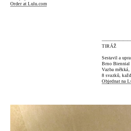
Order at Lulu.com
TIRÁŽ
Sestavil a upr
Brno Biennial
Vazba měkká, 
8 svazků, kaž
Objednat na L