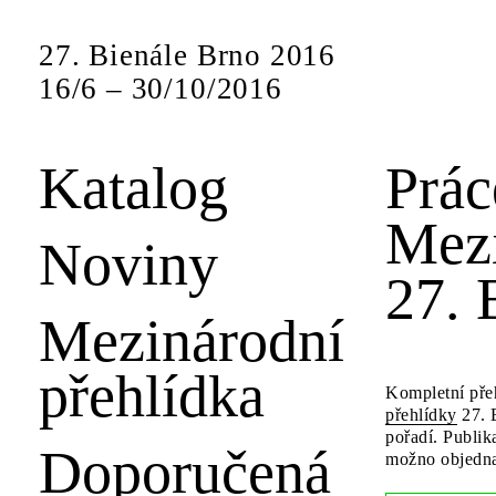
27. Bienále Brno 2016
16
/
6
–
30
/
10
/
2016
Katalog
Prác
Mezi
Noviny
27. 
Mezinárodní
přehlídka
Kompletní pře
přehlídky
27. 
pořadí. Publik
Doporučená
možno objednat