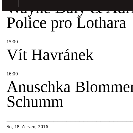
Wayne Daly & Adr
Police pro Lothara
15
:
00
Vít Havránek
16
:
00
Anuschka Blommer
Schumm
So
,
18
.
červen
,
2016