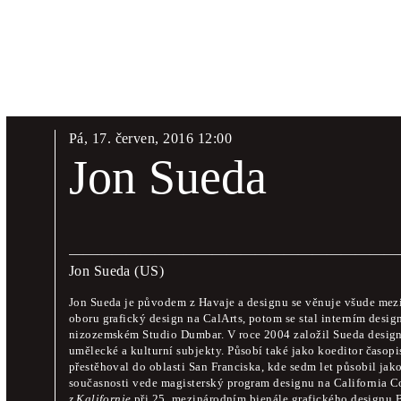
Pá
,
17
.
červen
,
2016
12
:
00
Sympozium
Jon Sueda
17. – 19. června 20
Jon Sueda
(US)
Ve dnech 17., 18. a 19. června 2016 proběhne třídenní cyklus
teoretiků designu.
Jon Sueda je původem z Havaje a designu se věnuje všude mezi
oboru grafický design na CalArts, potom se stal interním desig
Sympozium nabídne možnost seznámit se s osobnostmi grafickéh
nizozemském Studio Dumbar. V roce 2004 založil Sueda designov
příležitostí k osobním rozhovorům a kritické diskusi. Pracovním
umělecké a kulturní subjekty. Působí také jako koeditor časop
přestěhoval do oblasti San Franciska, kde sedm let působil jak
současnosti vede magisterský program designu na California C
Moderuje
Oliver Klimpel
z Kalifornie
při 25. mezinárodním bienále grafického designu B