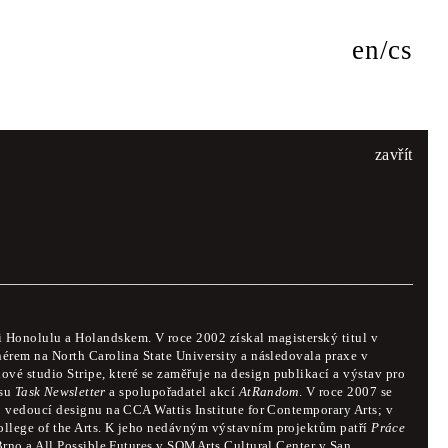
en
cs
zavřít
16
 přednášek a prezentací světově významných tvůrců a
 Honolulu a Holandskem. V roce 2002 získal magisterský titul v
nérem na North Carolina State University a následovala praxe v
o designu, s jejich prací a názory. Rovněž bude i
é studio Stripe, které se zaměřuje na design publikací a výstav pro
i jazyky jsou čeština a angličtina.
isu
Task Newsletter
a spolupořadatel akcí
AtRandom
. V roce 2007 se
o vedoucí designu na CCA Wattis Institute for Contemporary Arts; v
ollege of the Arts. K jeho nedávným výstavním projektům patří
Práce
rno a All Possible Futures v SOMArts Cultural Center v San