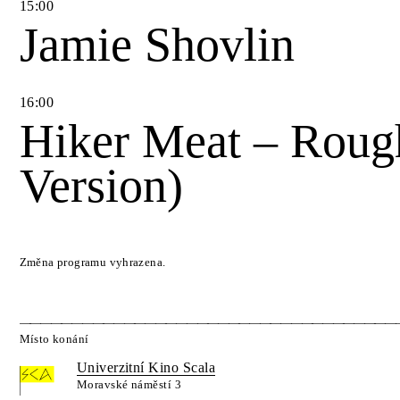
15
:
00
Jamie Shovlin
16
:
00
Hiker Meat – Roug
Version)
Změna programu vyhrazena.
Místo konání
Univerzitní Kino Scala
Moravské náměstí 3