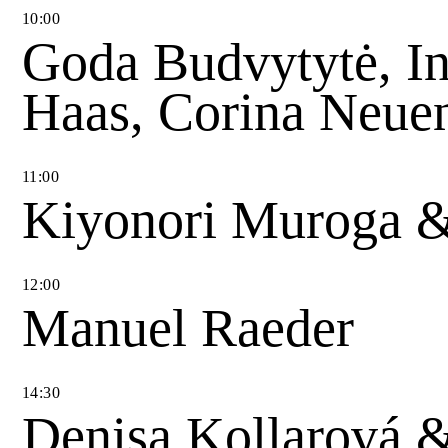
10
:
00
Goda Budvytytė, I
Haas, Corina Neue
11
:
00
Kiyonori Muroga 
12
:
00
Manuel Raeder
14
:
30
Denisa Kollarová 