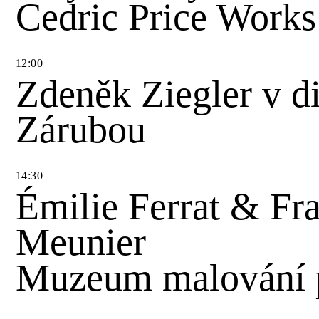
Cedric Price Works
12
:
00
Zdeněk Ziegler v d
Zárubou
14
:
30
Émilie Ferrat & Fra
Meunier
Muzeum malování p