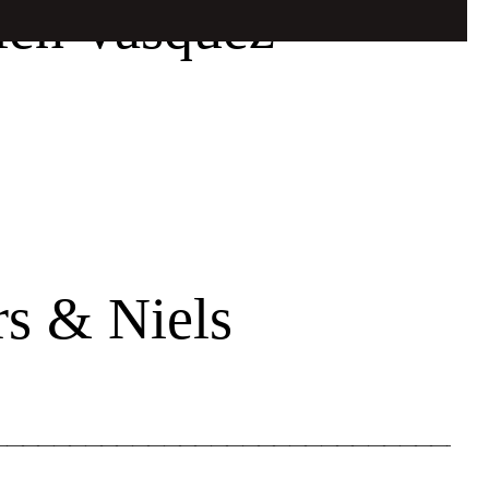
ien Vasquez
s & Niels