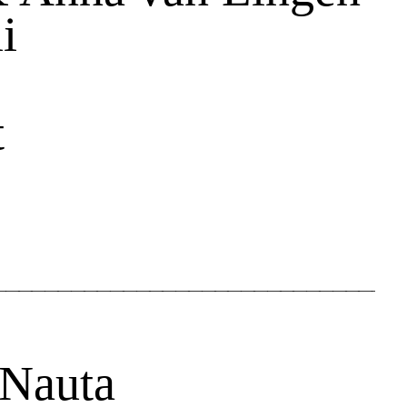
i
t
 Nauta