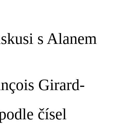
iskusi s Alanem
nçois Girard-
odle čísel