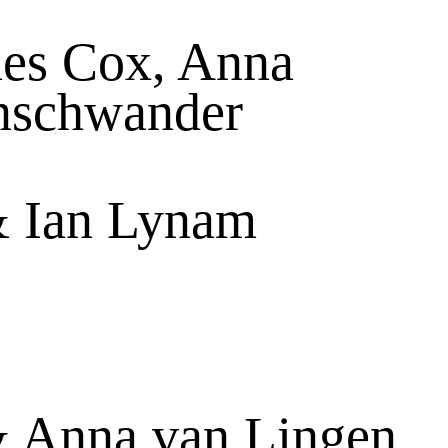
nes Cox, Anna
nschwander
& Ian Lynam
& Anna van Lingen